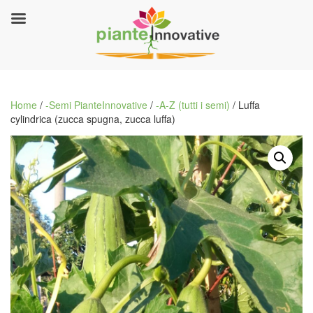
Home
/
-Semi PianteInnovative
/
-A-Z (tutti i semi)
/ Luffa
cylindrica (zucca spugna, zucca luffa)