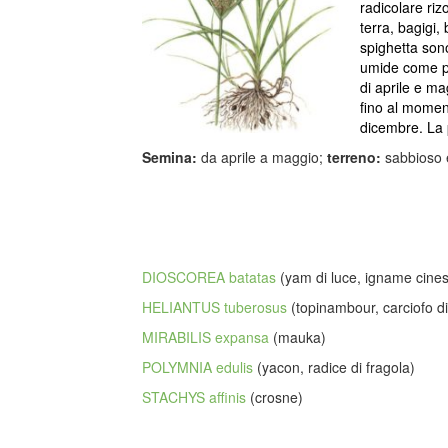
radicolare riz
terra, bagigi, 
spighetta sono
umide come pal
di aprile e m
fino al momen
dicembre. La 
Semina:
da aprile a maggio;
terreno:
sabbioso
DIOSCOREA batatas
(yam di luce, igname cine
HELIANTUS tuberosus
(topinambour, carciofo 
MIRABILIS expansa
(mauka)
POLYMNIA edulis
(yacon, radice di fragola)
STACHYS affinis
(crosne)