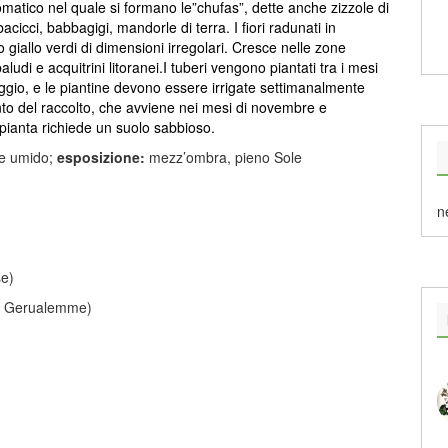
omatico nel quale si formano le”chufas”, dette anche zizzole di
bacicci, babbagigi, mandorle di terra. I fiori radunati in
 giallo verdi di dimensioni irregolari. Cresce nelle zone
udi e acquitrini litoranei.I tuberi vengono piantati tra i mesi
aggio, e le piantine devono essere irrigate settimanalmente
to del raccolto, che avviene nei mesi di novembre e
pianta richiede un suolo sabbioso.
 e umido;
esposizione:
mezz’ombra, pieno Sole
n
se)
di Gerualemme)