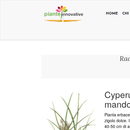
HOME
CHI
Rad
Cyperu
mandor
Pianta erbace
zigolo dolce. 
40-50 cm di a