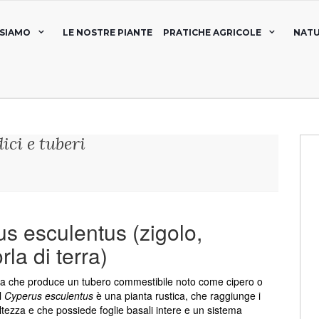
 SIAMO
LE NOSTRE PIANTE
PRATICHE AGRICOLE
NATU
ici e tuberi
s esculentus (zigolo,
la di terra)
a che produce un tubero commestibile noto come cipero o
Il
Cyperus esculentus
è una pianta rustica, che raggiunge i
ltezza e che possiede foglie basali intere e un sistema