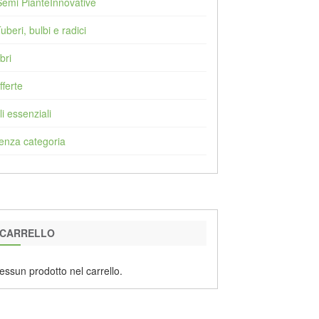
Semi PianteInnovative
Tuberi, bulbi e radici
bri
fferte
li essenziali
enza categoria
CARRELLO
essun prodotto nel carrello.