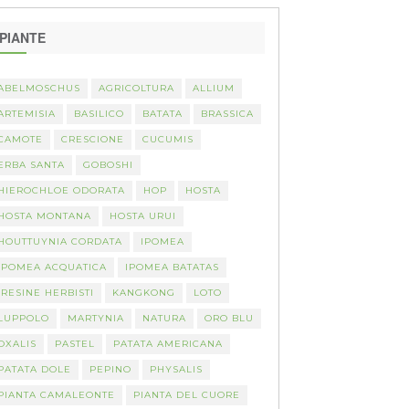
PIANTE
ABELMOSCHUS
AGRICOLTURA
ALLIUM
ARTEMISIA
BASILICO
BATATA
BRASSICA
CAMOTE
CRESCIONE
CUCUMIS
ERBA SANTA
GOBOSHI
HIEROCHLOE ODORATA
HOP
HOSTA
HOSTA MONTANA
HOSTA URUI
HOUTTUYNIA CORDATA
IPOMEA
IPOMEA ACQUATICA
IPOMEA BATATAS
IRESINE HERBISTI
KANGKONG
LOTO
LUPPOLO
MARTYNIA
NATURA
ORO BLU
OXALIS
PASTEL
PATATA AMERICANA
PATATA DOLE
PEPINO
PHYSALIS
PIANTA CAMALEONTE
PIANTA DEL CUORE