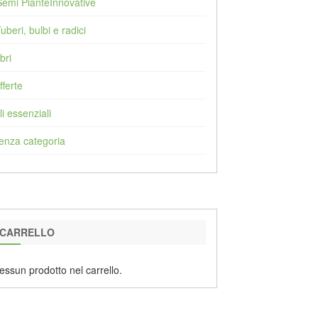
Semi PianteInnovative
Tuberi, bulbi e radici
bri
fferte
li essenziali
enza categoria
CARRELLO
essun prodotto nel carrello.