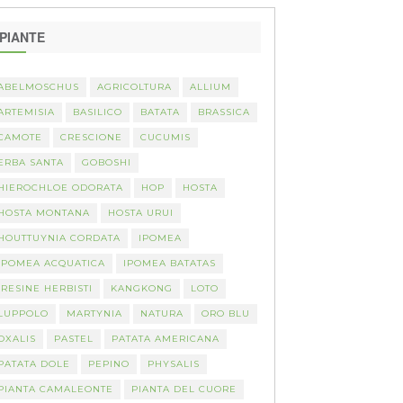
PIANTE
ABELMOSCHUS
AGRICOLTURA
ALLIUM
ARTEMISIA
BASILICO
BATATA
BRASSICA
CAMOTE
CRESCIONE
CUCUMIS
ERBA SANTA
GOBOSHI
HIEROCHLOE ODORATA
HOP
HOSTA
HOSTA MONTANA
HOSTA URUI
HOUTTUYNIA CORDATA
IPOMEA
IPOMEA ACQUATICA
IPOMEA BATATAS
IRESINE HERBISTI
KANGKONG
LOTO
LUPPOLO
MARTYNIA
NATURA
ORO BLU
OXALIS
PASTEL
PATATA AMERICANA
PATATA DOLE
PEPINO
PHYSALIS
PIANTA CAMALEONTE
PIANTA DEL CUORE