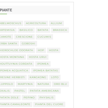
PIANTE
ABELMOSCHUS
AGRICOLTURA
ALLIUM
ARTEMISIA
BASILICO
BATATA
BRASSICA
CAMOTE
CRESCIONE
CUCUMIS
ERBA SANTA
GOBOSHI
HIEROCHLOE ODORATA
HOP
HOSTA
HOSTA MONTANA
HOSTA URUI
HOUTTUYNIA CORDATA
IPOMEA
IPOMEA ACQUATICA
IPOMEA BATATAS
IRESINE HERBISTI
KANGKONG
LOTO
LUPPOLO
MARTYNIA
NATURA
ORO BLU
OXALIS
PASTEL
PATATA AMERICANA
PATATA DOLE
PEPINO
PHYSALIS
PIANTA CAMALEONTE
PIANTA DEL CUORE