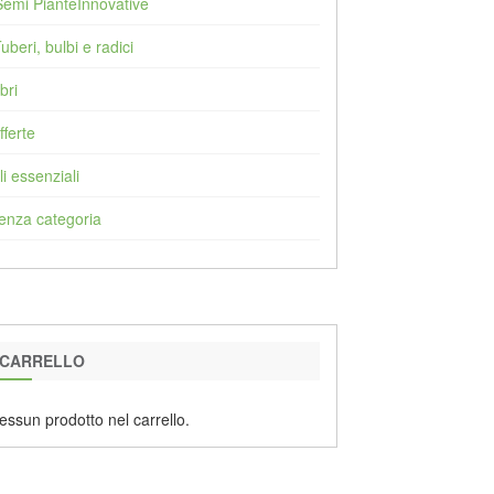
Semi PianteInnovative
Tuberi, bulbi e radici
bri
fferte
li essenziali
enza categoria
CARRELLO
essun prodotto nel carrello.