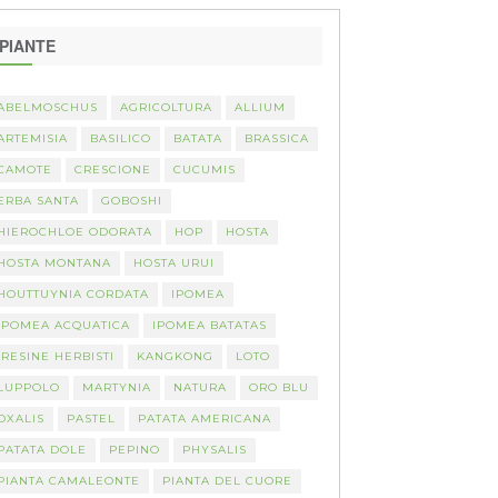
PIANTE
ABELMOSCHUS
AGRICOLTURA
ALLIUM
ARTEMISIA
BASILICO
BATATA
BRASSICA
CAMOTE
CRESCIONE
CUCUMIS
ERBA SANTA
GOBOSHI
HIEROCHLOE ODORATA
HOP
HOSTA
HOSTA MONTANA
HOSTA URUI
HOUTTUYNIA CORDATA
IPOMEA
IPOMEA ACQUATICA
IPOMEA BATATAS
IRESINE HERBISTI
KANGKONG
LOTO
LUPPOLO
MARTYNIA
NATURA
ORO BLU
OXALIS
PASTEL
PATATA AMERICANA
PATATA DOLE
PEPINO
PHYSALIS
PIANTA CAMALEONTE
PIANTA DEL CUORE