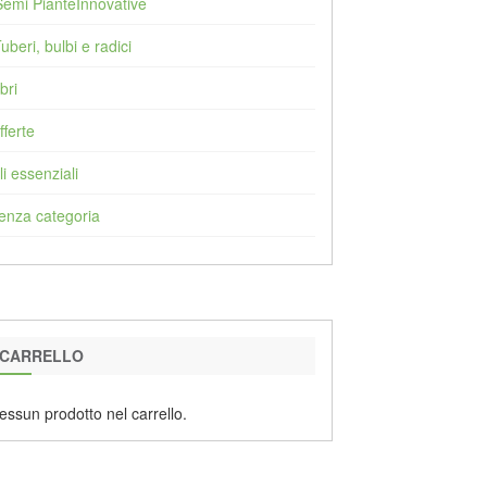
Semi PianteInnovative
Tuberi, bulbi e radici
bri
fferte
li essenziali
enza categoria
CARRELLO
essun prodotto nel carrello.