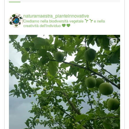
naturamaestra_pianteinnovative
Crediamo nella biodiversità vegetale
e nella
creatività dell'individuo