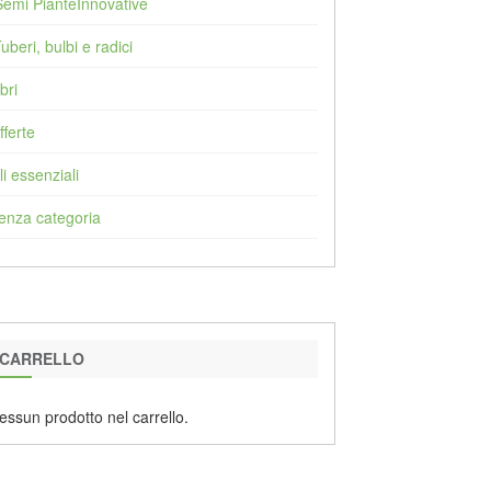
Semi PianteInnovative
Tuberi, bulbi e radici
bri
fferte
li essenziali
enza categoria
CARRELLO
essun prodotto nel carrello.