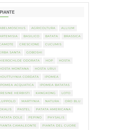
PIANTE
ABELMOSCHUS
AGRICOLTURA
ALLIUM
ARTEMISIA
BASILICO
BATATA
BRASSICA
CAMOTE
CRESCIONE
CUCUMIS
ERBA SANTA
GOBOSHI
HIEROCHLOE ODORATA
HOP
HOSTA
HOSTA MONTANA
HOSTA URUI
HOUTTUYNIA CORDATA
IPOMEA
IPOMEA ACQUATICA
IPOMEA BATATAS
IRESINE HERBISTI
KANGKONG
LOTO
LUPPOLO
MARTYNIA
NATURA
ORO BLU
OXALIS
PASTEL
PATATA AMERICANA
PATATA DOLE
PEPINO
PHYSALIS
PIANTA CAMALEONTE
PIANTA DEL CUORE