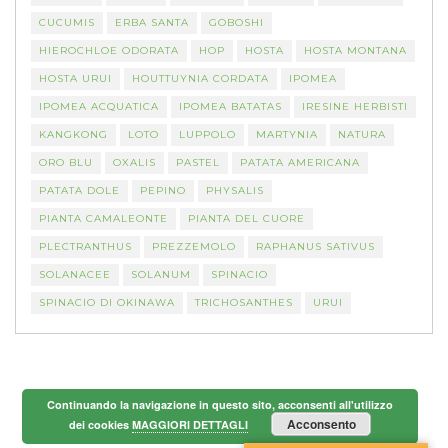
CUCUMIS
ERBA SANTA
GOBOSHI
HIEROCHLOE ODORATA
HOP
HOSTA
HOSTA MONTANA
HOSTA URUI
HOUTTUYNIA CORDATA
IPOMEA
IPOMEA ACQUATICA
IPOMEA BATATAS
IRESINE HERBISTI
KANGKONG
LOTO
LUPPOLO
MARTYNIA
NATURA
ORO BLU
OXALIS
PASTEL
PATATA AMERICANA
PATATA DOLE
PEPINO
PHYSALIS
PIANTA CAMALEONTE
PIANTA DEL CUORE
PLECTRANTHUS
PREZZEMOLO
RAPHANUS SATIVUS
SOLANACEE
SOLANUM
SPINACIO
SPINACIO DI OKINAWA
TRICHOSANTHES
URUI
Continuando la navigazione in questo sito, acconsenti all'utilizzo
Acconsento
dei cookies
MAGGIORI DETTAGLI