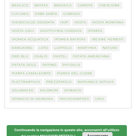
BASILICO
BATATA
BRASSICA
CAMOTE
CRESCIONE
CUCUMIS
ERBA SANTA
GOBOSHI
HIEROCHLOE ODORATA
HOP
HOSTA
HOSTA MONTANA
HOSTA URUI
HOUTTUYNIA CORDATA
IPOMEA
IPOMEA ACQUATICA
IPOMEA BATATAS
IRESINE HERBISTI
KANGKONG
LOTO
LUPPOLO
MARTYNIA
NATURA
ORO BLU
OXALIS
PASTEL
PATATA AMERICANA
PATATA DOLE
PEPINO
PHYSALIS
PIANTA CAMALEONTE
PIANTA DEL CUORE
PLECTRANTHUS
PREZZEMOLO
RAPHANUS SATIVUS
SOLANACEE
SOLANUM
SPINACIO
SPINACIO DI OKINAWA
TRICHOSANTHES
URUI
Continuando la navigazione in questo sito, acconsenti all'utilizzo
Acconsento
dei cookies
MAGGIORI DETTAGLI