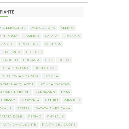
PIANTE
ABELMOSCHUS
AGRICOLTURA
ALLIUM
ARTEMISIA
BASILICO
BATATA
BRASSICA
CAMOTE
CRESCIONE
CUCUMIS
ERBA SANTA
GOBOSHI
HIEROCHLOE ODORATA
HOP
HOSTA
HOSTA MONTANA
HOSTA URUI
HOUTTUYNIA CORDATA
IPOMEA
IPOMEA ACQUATICA
IPOMEA BATATAS
IRESINE HERBISTI
KANGKONG
LOTO
LUPPOLO
MARTYNIA
NATURA
ORO BLU
OXALIS
PASTEL
PATATA AMERICANA
PATATA DOLE
PEPINO
PHYSALIS
PIANTA CAMALEONTE
PIANTA DEL CUORE