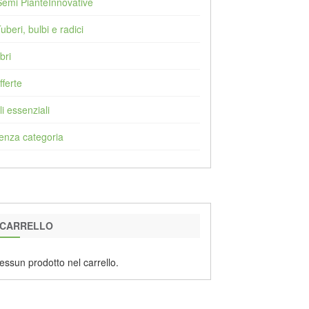
Semi PianteInnovative
Tuberi, bulbi e radici
bri
fferte
li essenziali
enza categoria
CARRELLO
essun prodotto nel carrello.