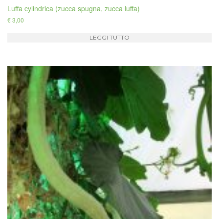
Luffa cylindrica (zucca spugna, zucca luffa)
€
3,00
LEGGI TUTTO