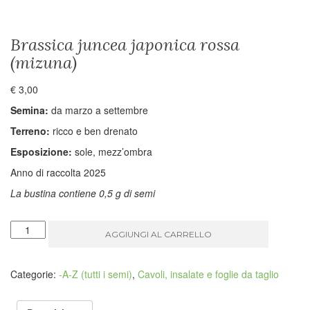
Brassica juncea japonica rossa
(mizuna)
€
3,00
Semina:
da marzo a settembre
Terreno:
ricco e ben drenato
Esposizione:
sole, mezz’ombra
Anno di raccolta 2025
La bustina contiene 0,5 g di semi
Brassica
AGGIUNGI AL CARRELLO
juncea
japonica
rossa
Categorie:
-A-Z (tutti i semi)
,
Cavoli, insalate e foglie da taglio
(mizuna)
quantità