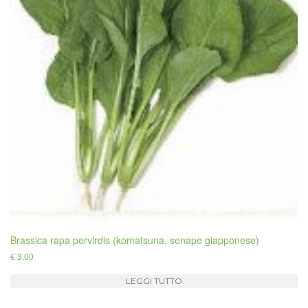
Brassica rapa pervirdis (komatsuna, senape giapponese)
€
3,00
LEGGI TUTTO