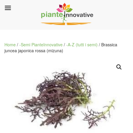
Home
/
-Semi PianteInnovative
/
-A-Z (tutti i semi)
/ Brassica
juncea japonica rossa (mizuna)