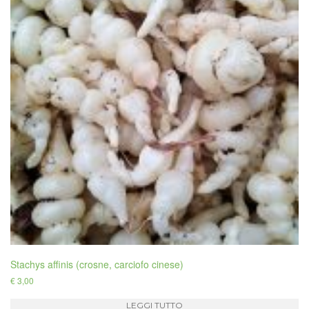
Stachys affinis (crosne, carciofo cinese)
€
3,00
LEGGI TUTTO