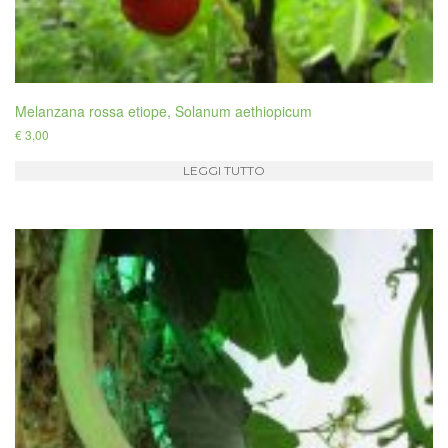
Melanzana rossa etiope, Solanum aethiopicum
€
3,00
LEGGI TUTTO