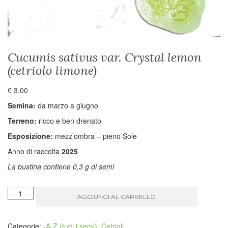
Cucumis sativus var. Crystal lemon
(cetriolo limone)
€
3,00
Semina:
da marzo a giugno
Terreno:
ricco e ben drenato
Esposizione:
mezz’ombra – pieno Sole
Anno di raccolta
2025
La bustina contiene 0,3 g di semi
Cucumis
AGGIUNGI AL CARRELLO
sativus
var.
Crystal
Categorie:
-A-Z (tutti i semi)
,
Cetrioli