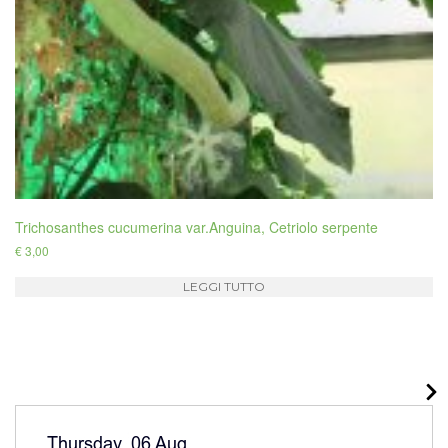
Trichosanthes cucumerina var.Anguina, Cetriolo serpente
€
3,00
LEGGI TUTTO