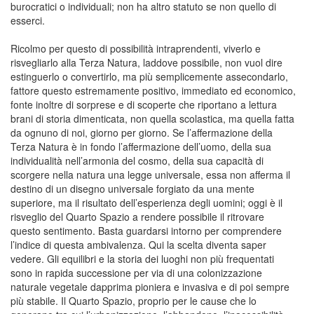
burocratici o individuali; non ha altro statuto se non quello di
esserci.
Ricolmo per questo di possibilità intraprendenti, viverlo e
risvegliarlo alla Terza Natura, laddove possibile, non vuol dire
estinguerlo o convertirlo, ma più semplicemente assecondarlo,
fattore questo estremamente positivo, immediato ed economico,
fonte inoltre di sorprese e di scoperte che riportano a lettura
brani di storia dimenticata, non quella scolastica, ma quella fatta
da ognuno di noi, giorno per giorno. Se l’affermazione della
Terza Natura è in fondo l’affermazione dell’uomo, della sua
individualità nell’armonia del cosmo, della sua capacità di
scorgere nella natura una legge universale, essa non afferma il
destino di un disegno universale forgiato da una mente
superiore, ma il risultato dell’esperienza degli uomini; oggi è il
risveglio del Quarto Spazio a rendere possibile il ritrovare
questo sentimento. Basta guardarsi intorno per comprendere
l’indice di questa ambivalenza. Qui la scelta diventa saper
vedere. Gli equilibri e la storia dei luoghi non più frequentati
sono in rapida successione per via di una colonizzazione
naturale vegetale dapprima pioniera e invasiva e di poi sempre
più stabile. Il Quarto Spazio, proprio per le cause che lo