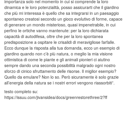
importanza solo nel momento in cui si comprende la loro
dinamica e le loro potenzialità, posso assicurarti che il giardino
che più mi interessa è quello che sa integrarsi in un paesaggio
spontaneo creatosi secondo un gioco evolutivo di forme, capace
di generare un mondo misterioso, quasi impenetrabile, in cui
perfino le ortiche vanno mantenute: per la loro dichiarata
capacità di autodifesa, oltre che per la loro spontanea
predisposizione a ospitare le crisalidi di meravigliose farfalle.
Ecco dunque la risposta alla tua domanda, ecco un esempio di
giardino quando non c’è più natura, o meglio la mia visione
ottimistica di come le piante e gli animali pionieri ci aiutino
sempre dando una seconda possibilità malgrado ogni nostro
sforzo di cinico sfruttamento delle risorse. Il miglior esempio?
Quello da emulare? Non lo so. Però sicuramente è solo grazie
all’energia della natura se i nostri errori vengono riassorbiti”.
testo completo su:
https://issuu.com/jivansidea/docs/greenrestorethree/2?ff