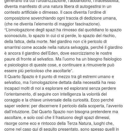
generano tra cui l’urbanizzazione, l’abbandono, l’inacessibilità,
diventa manifesto di una natura libera di autogestirsi in un
contesto artificiale o dimesso. Il caos diventa l’ordine di
composizione soverchiando ogni traccia di dedizione umana,
(che ne diventa l’elemento di maggior fascinazione).
“L’omologazione degli spazi ha rimosso dal quotidiano lo spazio
sconosciuto, lo spazio in cui ci si perde, lo spazio del rischio,
della fatica, della morte. Nel giardino non c’è pericolo di
smarrirsi come accade nella natura selvaggia, perché il giardino
è ancora il giardino dell’Eden, dove esorcizziamo le nostre
paure di fronte al selvatico. Ma l’uomo ha un bisogno fisiologico
e psicologico di queste cose, e continuare a rimuoverle può
essere più pericoloso che ascoltarle”.
Il Quarto Spazio è il punto di mezzo tra gli estremi umano e
selvatico, ma l’omologazione dettata dalla necessità ha reso
incapaci molti di noi a esplorare ed esplorarsi senza perdere
l’orientamento, di seguire con intelligenza la volontà del
coraggio e la chiave universale della curiosità. Ecco perché
saper vedere: per discernere il pericolo dalla scoperta, l’avvento
dall’intuizione. Dal Quarto Spazio non bisogna pretendere ma
ascoltare, e solo così che il frastuono degli spazi dimessi,
risorge come eco e rintocco della Terza Natura, luoghi che,
come nel caso qui di seguito presentato, sono spesso quelli in