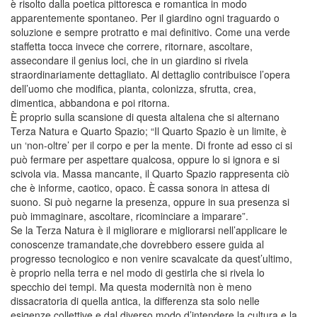
è risolto dalla poetica pittoresca e romantica in modo
apparentemente spontaneo. Per il giardino ogni traguardo o
soluzione e sempre protratto e mai definitivo. Come una verde
staffetta tocca invece che correre, ritornare, ascoltare,
assecondare il genius loci, che in un giardino si rivela
straordinariamente dettagliato. Al dettaglio contribuisce l’opera
dell’uomo che modifica, pianta, colonizza, sfrutta, crea,
dimentica, abbandona e poi ritorna.
È proprio sulla scansione di questa altalena che si alternano
Terza Natura e Quarto Spazio; “Il Quarto Spazio è un limite, è
un ‘non-oltre’ per il corpo e per la mente. Di fronte ad esso ci si
può fermare per aspettare qualcosa, oppure lo si ignora e si
scivola via. Massa mancante, il Quarto Spazio rappresenta ciò
che è informe, caotico, opaco. È cassa sonora in attesa di
suono. Si può negarne la presenza, oppure in sua presenza si
può immaginare, ascoltare, ricominciare a imparare”.
Se la Terza Natura è il migliorare e migliorarsi nell’applicare le
conoscenze tramandate,che dovrebbero essere guida al
progresso tecnologico e non venire scavalcate da quest’ultimo,
è proprio nella terra e nel modo di gestirla che si rivela lo
specchio dei tempi. Ma questa modernità non è meno
dissacratoria di quella antica, la differenza sta solo nelle
esigenze collettive e dal diverso modo d’intendere la cultura e la