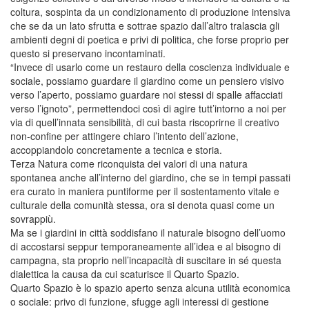
coltura, sospinta da un condizionamento di produzione intensiva
che se da un lato sfrutta e sottrae spazio dall’altro tralascia gli
ambienti degni di poetica e privi di politica, che forse proprio per
questo si preservano incontaminati.
“Invece di usarlo come un restauro della coscienza individuale e
sociale, possiamo guardare il giardino come un pensiero visivo
verso l’aperto, possiamo guardare noi stessi di spalle affacciati
verso l’ignoto”, permettendoci così di agire tutt’intorno a noi per
via di quell’innata sensibilità, di cui basta riscoprirne il creativo
non-confine per attingere chiaro l’intento dell’azione,
accoppiandolo concretamente a tecnica e storia.
Terza Natura come riconquista dei valori di una natura
spontanea anche all’interno del giardino, che se in tempi passati
era curato in maniera puntiforme per il sostentamento vitale e
culturale della comunità stessa, ora si denota quasi come un
sovrappiù.
Ma se i giardini in città soddisfano il naturale bisogno dell’uomo
di accostarsi seppur temporaneamente all’idea e al bisogno di
campagna, sta proprio nell’incapacità di suscitare in sé questa
dialettica la causa da cui scaturisce il Quarto Spazio.
Quarto Spazio è lo spazio aperto senza alcuna utilità economica
o sociale: privo di funzione, sfugge agli interessi di gestione