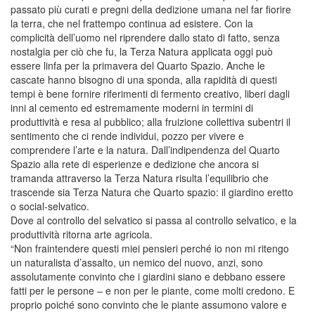
passato più curati e pregni della dedizione umana nel far fiorire
la terra, che nel frattempo continua ad esistere. Con la
complicità dell’uomo nel riprendere dallo stato di fatto, senza
nostalgia per ciò che fu, la Terza Natura applicata oggi può
essere linfa per la primavera del Quarto Spazio. Anche le
cascate hanno bisogno di una sponda, alla rapidità di questi
tempi è bene fornire riferimenti di fermento creativo, liberi dagli
inni al cemento ed estremamente moderni in termini di
produttività e resa al pubblico; alla fruizione collettiva subentri il
sentimento che ci rende individui, pozzo per vivere e
comprendere l’arte e la natura. Dall’indipendenza del Quarto
Spazio alla rete di esperienze e dedizione che ancora si
tramanda attraverso la Terza Natura risulta l’equilibrio che
trascende sia Terza Natura che Quarto spazio: il giardino eretto
o social-selvatico.
Dove al controllo del selvatico si passa al controllo selvatico, e la
produttività ritorna arte agricola.
“Non fraintendere questi miei pensieri perché io non mi ritengo
un naturalista d’assalto, un nemico del nuovo, anzi, sono
assolutamente convinto che i giardini siano e debbano essere
fatti per le persone – e non per le piante, come molti credono. E
proprio poiché sono convinto che le piante assumono valore e