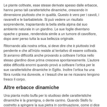
Le piante coltivate, esse stesse derivate spesso dalle erbacce,
hanno perso tali caratteristiche dinamiche, crescendo in
dimensione piuttosto che in qualità. Questo è vero per i cavoli, i
ravanelli e le barbabietole. Si può vedere un risultato
sorprendente, trapiantando la bella stella alpina dal suo
ambiente naturale in un giardino. Le sue foglie diventano
opache c grasse, rendendola simile a un tumore di cavolfiore,
dopo aver perso tutta la sua bellezza originale.
Ritornando alla nostra ortica, si deve dire che è piuttosto indi
pendente e che all’inizio resiste al tentativo di essere coltivata.
Si avranno difficoltà anche provando a coltivare l’ortica nello
stesso giardino dove prima cresceva spontaneamente. L’autore
ebbe difficoltà enormi quando provò a coltivare l’ortica per le
sue caratteristiche dinamiche in Egitto. Inoltre l’ortica ha una
fibra ruvida ma durevole, e i tessuti che se ne ricavano tengono
fresco il corpo.
Altre erbacce dinamiche
Una pianta molto buffa per lo studioso delle caratteristiche
dinamiche è la gramigna, o dente canino. Quando Sisifo fu
costretto a spingere la sua pietra in continuazione, come ci dice