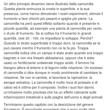
Un altro principio dinamico viene illustrato dalla camomilla.
Questa pianta sminuzza la crosta in superficie, e la sua
presenza, come hanno dimostrato i nostri esperimenti, stimola il
frumento a fare chicchi più pesanti e spighe più piene. La
camomilla ha però quest’effetto soltanto quando è presente in
piccole quantità, ad esempio una pianta di camomilla per cento
o di più di frumento. Se si coltiva tra il frumento in grandi
quantità, cioè 20 : 100, ne impedisce lo sviluppo. Perché?
Quando lo strato superficiale è troppo duro, la camomilla se la
può cavare mentre il frumento non ce la fa più. Troppa
camomilla indica che un campo è stato arato quando era troppo
bagnato e non era fresato abbastanza, oppure che è stato
usato un fertilizzante unilaterale troppo acido. Il terreno ha
bisogno allora di letame e di legumi nella rotazione. Un eccesso
di camomilla ci dice dunque in modo amichevole di cambiare la
rotazione. Se non si cambia, si favorisce la rapinatrice: la
senape selvatica. La camomilla è molto ricca di potassio e di
calcio ed è ottima per il composto. Inoltre i suoi fiori danno
un’infusione molto preziosa che ha un effetto calmante sulle
infiammazioni intestinali e sulle piaghe dell’uomo e degli animali.
Terminiamo questo capitolo con la descrizione del genere
Equisetum
. È importante accorgersi che ci sono molte altre