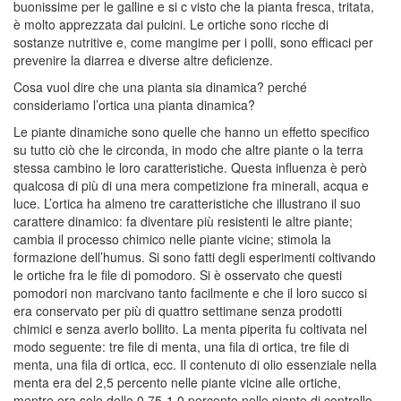
buonissime per le galline e si c visto che la pianta fresca, tritata,
è molto apprezzata dai pulcini. Le ortiche sono ricche di
sostanze nutritive e, come mangime per i polli, sono efficaci per
prevenire la diarrea e diverse altre deficienze.
Cosa vuol dire che una pianta sia dinamica? perché
consideriamo l’ortica una pianta dinamica?
Le piante dinamiche sono quelle che hanno un effetto specifico
su tutto ciò che le circonda, in modo che altre piante o la terra
stessa cambino le loro caratteristiche. Questa influenza è però
qualcosa di più di una mera competizione fra minerali, acqua e
luce. L’ortica ha almeno tre caratteristiche che illustrano il suo
carattere dinamico: fa diventare più resistenti le altre piante;
cambia il processo chimico nelle piante vicine; stimola la
formazione dell’humus. Si sono fatti degli esperimenti coltivando
le ortiche fra le file di pomodoro. Si è osservato che questi
pomodori non marcivano tanto facilmente e che il loro succo si
era conservato per più di quattro settimane senza prodotti
chimici e senza averlo bollito. La menta piperita fu coltivata nel
modo seguente: tre file di menta, una fila di ortica, tre file di
menta, una fila di ortica, ecc. Il contenuto di olio essenziale nella
menta era del 2,5 percento nelle piante vicine alle ortiche,
mentre era solo dello 0,75-1,0 percento nelle piante di controllo