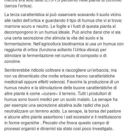
(senza l’ortica).
La terza caratteristica si può osservare scavando il suolo vicino
alle radici dell’ortica e guardando il tipo di humus che vi si trova:
marrone scuro e neutro. Le foglie e i fusti di questa pianta si
decompongono in un humus ideale. Può anche darsi che vi sia
una certa secrezione che stimola la vita del suolo e la
fermentazione. Nell’agricoltura biodinamica si usa un humus con
raggiunta di ortica (funziona soltanto l’
Urtica dioica
) per
stimolare la fermentazione nel cumulo di composto o di
concime.
Sembrerebbe ridicolo coltivare e raccogliere un’erbaccia, ma
non va dimenticato che molte erbacce hanno caratteristiche
medicinali oppure effetti velenosi. Favorire la produzione di un
humus neutro e la stimolazione delle buone caratteristiche di
altre piante è come «curare» il terreno. Tutti i produttori di
humus sono buoni medici per un suolo malato. La senape ha
per esempio una secrezione alcalina sulle radici che può
neutralizzare un terreno acido. La senape, la borsa del pastore
e alcune altre piante assorbono i sali eccessivi e li restituiscono
in forme organiche . Peccato che finora questo campo di
processi organici e dinamici sia stato così poco investigato.