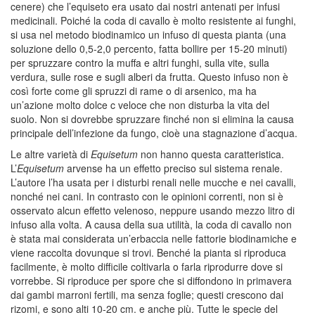
cenere) che l’equiseto era usato dai nostri antenati per infusi
medicinali. Poiché la coda di cavallo è molto resistente ai funghi,
si usa nel metodo biodinamico un infuso di questa pianta (una
soluzione dello 0,5-2,0 percento, fatta bollire per 15-20 minuti)
per spruzzare contro la muffa e altri funghi, sulla vite, sulla
verdura, sulle rose e sugli alberi da frutta. Questo infuso non è
così forte come gli spruzzi di rame o di arsenico, ma ha
un’azione molto dolce c veloce che non disturba la vita del
suolo. Non si dovrebbe spruzzare finché non si elimina la causa
principale dell’infezione da fungo, cioè una stagnazione d’acqua.
Le altre varietà di
Equisetum
non hanno questa caratteristica.
L’
Equisetum
arvense ha un effetto preciso sul sistema renale.
L’autore l’ha usata per i disturbi renali nelle mucche e nei cavalli,
nonché nei cani. In contrasto con le opinioni correnti, non si è
osservato alcun effetto velenoso, neppure usando mezzo litro di
infuso alla volta. A causa della sua utilità, la coda di cavallo non
è stata mai considerata un’erbaccia nelle fattorie biodinamiche e
viene raccolta dovunque si trovi. Benché la pianta si riproduca
facilmente, è molto difficile coltivarla o farla riprodurre dove si
vorrebbe. Si riproduce per spore che si diffondono in primavera
dai gambi marroni fertili, ma senza foglie; questi crescono dai
rizomi, e sono alti 10-20 cm. e anche più. Tutte le specie del