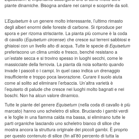
piante dinamiche. Bisogna andare nei campi e scoprirle da soli.
L’
Equisetum
è un genere molto interessante, l’ultimo rimasto
degli alberi enormi delle foreste di carbone. Si riproduce per
spora e per rizoma strisciante. La pianta più comune è la coda
di cavallo (
Equisetum circense
) che cresce sui terreni sabbiosi e
ghiaiosi con un livello alto di acqua. Tutte le specie di
Equisetum
preferiscono un clima umido e fresco, benché resistano a
un’estate secca e si trovino spesso in luoghi secchi, come le
massicciate della ferrovia. La pianta dà noia soltanto quando
invade i pascoli o i campi. In quel caso indica un drenaggio
insufficiente e troppo poca lavorazione. Curare il suolo aiuta
come al solito ad eliminare l’erbaccia. Un’altra varietà è
l’equiseto di palude che cresce nei luoghi molto bagnati e nei
boschi. Non ha alcun valore dinamico.
Tutte le piante del genere
Equisetum
(nella coda di cavallo è più
marcato) hanno uno scheletro di silice. Bruciando i gambi verdi
e le foglie in una fiamma calda ma bassa, si eliminano tutte le
parti organiche lasciando uno scheletro bianco di silice che
mostra ancora la struttura originale dei piccoli gambi. È proprio
per questo contenuto di silice (fin all’80 percento di tutta la