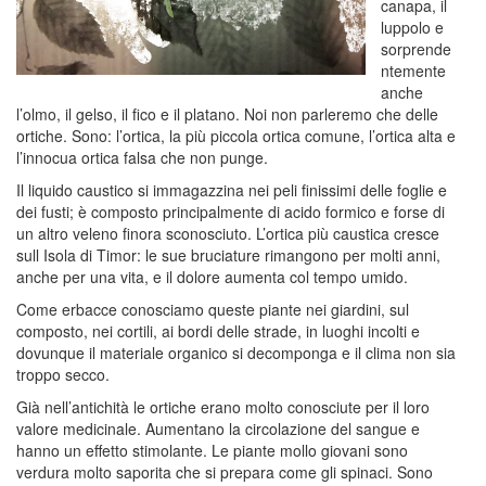
canapa, il
luppolo e
sorprende
ntemente
anche
l’olmo, il gelso, il fico e il platano. Noi non parleremo che delle
ortiche. Sono: l’ortica, la più piccola ortica comune, l’ortica alta e
l’innocua ortica falsa che non punge.
Il liquido caustico si immagazzina nei peli finissimi delle foglie e
dei fusti; è composto principalmente di acido formico e forse di
un altro veleno finora sconosciuto. L’ortica più caustica cresce
sull Isola di Timor: le sue bruciature rimangono per molti anni,
anche per una vita, e il dolore aumenta col tempo umido.
Come erbacce conosciamo queste piante nei giardini, sul
composto, nei cortili, ai bordi delle strade, in luoghi incolti e
dovunque il materiale organico si decomponga e il clima non sia
troppo secco.
Già nell’antichità le ortiche erano molto conosciute per il loro
valore medicinale. Aumentano la circolazione del sangue e
hanno un effetto stimolante. Le piante mollo giovani sono
verdura molto saporita che si prepara come gli spinaci. Sono