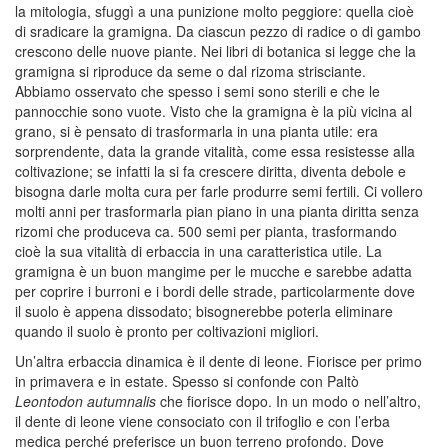
la mitologia, sfuggì a una punizione molto peggiore: quella cioè
di sradicare la gramigna. Da ciascun pezzo di radice o di gambo
crescono delle nuove piante. Nei libri di botanica si legge che la
gramigna si riproduce da seme o dal rizoma strisciante.
Abbiamo osservato che spesso i semi sono sterili e che le
pannocchie sono vuote. Visto che la gramigna è la più vicina al
grano, si è pensato di trasformarla in una pianta utile: era
sorprendente, data la grande vitalità, come essa resistesse alla
coltivazione; se infatti la si fa crescere diritta, diventa debole e
bisogna darle molta cura per farle produrre semi fertili. Ci vollero
molti anni per trasformarla pian piano in una pianta diritta senza
rizomi che produceva ca. 500 semi per pianta, trasformando
cioè la sua vitalità di erbaccia in una caratteristica utile. La
gramigna è un buon mangime per le mucche e sarebbe adatta
per coprire i burroni e i bordi delle strade, particolarmente dove
il suolo è appena dissodato; bisognerebbe poterla eliminare
quando il suolo è pronto per coltivazioni migliori.
Un’altra erbaccia dinamica è il dente di leone. Fiorisce per primo
in primavera e in estate. Spesso si confonde con Paltò
Leontodon autumnalis
che fiorisce dopo. In un modo o nell’altro,
il dente di leone viene consociato con il trifoglio e con l’erba
medica perché preferisce un buon terreno profondo. Dove