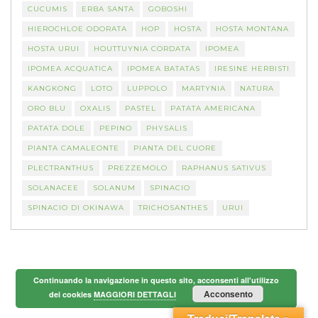
CUCUMIS
ERBA SANTA
GOBOSHI
HIEROCHLOE ODORATA
HOP
HOSTA
HOSTA MONTANA
HOSTA URUI
HOUTTUYNIA CORDATA
IPOMEA
IPOMEA ACQUATICA
IPOMEA BATATAS
IRESINE HERBISTI
KANGKONG
LOTO
LUPPOLO
MARTYNIA
NATURA
ORO BLU
OXALIS
PASTEL
PATATA AMERICANA
PATATA DOLE
PEPINO
PHYSALIS
PIANTA CAMALEONTE
PIANTA DEL CUORE
PLECTRANTHUS
PREZZEMOLO
RAPHANUS SATIVUS
SOLANACEE
SOLANUM
SPINACIO
SPINACIO DI OKINAWA
TRICHOSANTHES
URUI
Continuando la navigazione in questo sito, acconsenti all'utilizzo
Acconsento
dei cookies
MAGGIORI DETTAGLI