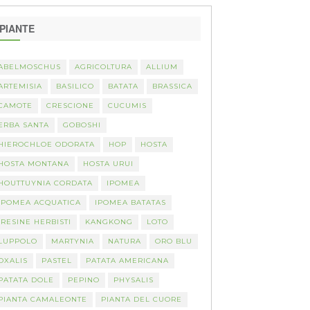
PIANTE
ABELMOSCHUS
AGRICOLTURA
ALLIUM
ARTEMISIA
BASILICO
BATATA
BRASSICA
CAMOTE
CRESCIONE
CUCUMIS
ERBA SANTA
GOBOSHI
HIEROCHLOE ODORATA
HOP
HOSTA
HOSTA MONTANA
HOSTA URUI
HOUTTUYNIA CORDATA
IPOMEA
IPOMEA ACQUATICA
IPOMEA BATATAS
IRESINE HERBISTI
KANGKONG
LOTO
LUPPOLO
MARTYNIA
NATURA
ORO BLU
OXALIS
PASTEL
PATATA AMERICANA
PATATA DOLE
PEPINO
PHYSALIS
PIANTA CAMALEONTE
PIANTA DEL CUORE