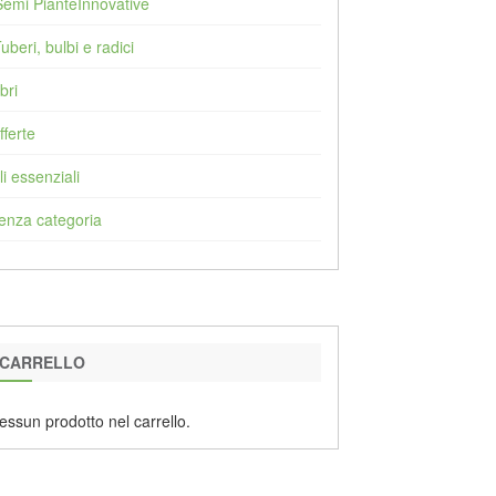
Semi PianteInnovative
Tuberi, bulbi e radici
bri
fferte
li essenziali
enza categoria
CARRELLO
essun prodotto nel carrello.