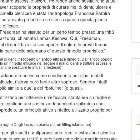
trattare ascessi e ulcere. Potrebbe anche sostituire le attuali
aver scoperto le proprietà di curare mal di denti, ulcere e
Acmella oleracea è stata l’antropologa Francoise Barbira
ha provato proprio su se stessa quanto questa pianta
 efficace.
 Freedman ha vissuto per un certo tempo presso una tribù
mazzonia, chiamata Lamas Keshwa. Qui, Freedman,
mal di denti ha visto scomparire il dolore in breve tempo
 da parte dello sciamano di questo rimedio erboristico.”
l di denti: riscoperto un antico efficace rimedio. Dall’antico popolo
to un rimedio efficace nel sedare il mal di denti e trattare ascessi e
anche sostituire le attuali anestesie)
ià adoperata anche come condimento per cibo, mal di
lbuzie, riserva però tante altre soprese. Sembra infatti
n
to simile a quella del “botulino” (o quasi).
utilizzano per ottenere un’efficacia istantanea su rughe e
en, contiene una sostanza denominata spilantolo che
rodolo, un principio attivo sintetico utilizzato proprio per
 rughe Dagli Incas, la pianta per un lifting istantaneo)
 per gli insetti e antiparassitario tramite estrazione alcolica
izione in acqua (1:10) e nebulizzazione delle parti interessate