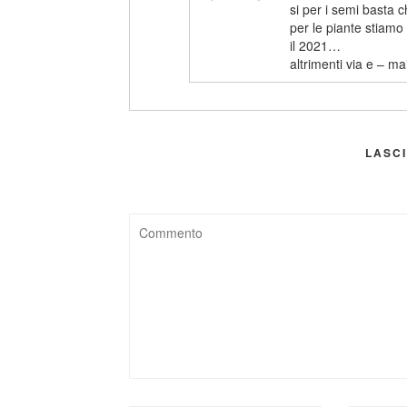
si per i semi basta ch
per le piante stiamo 
il 2021…
altrimenti via e – ma
LASC