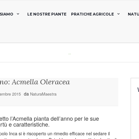
 SIAMO
LE NOSTRE PIANTE
PRATICHE AGRICOLE
NATU
...
nno: Acmella Oleracea
da
cembre 2015
NaturaMaestra
tto l’Acmella pianta dell’anno per le sue
irtù e caratteristiche.
polo Inca si è riscoperto un rimedio efficace nel sedare il