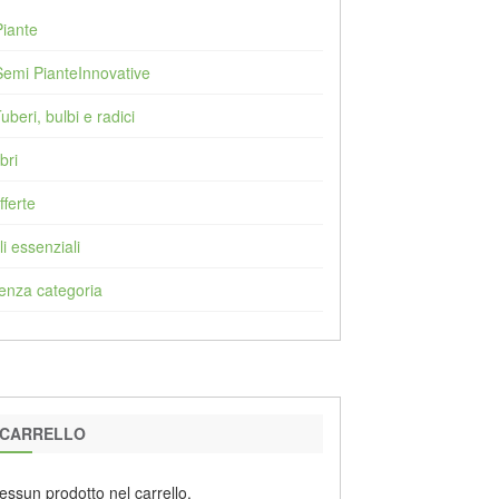
Piante
Semi PianteInnovative
Tuberi, bulbi e radici
bri
fferte
li essenziali
enza categoria
CARRELLO
essun prodotto nel carrello.