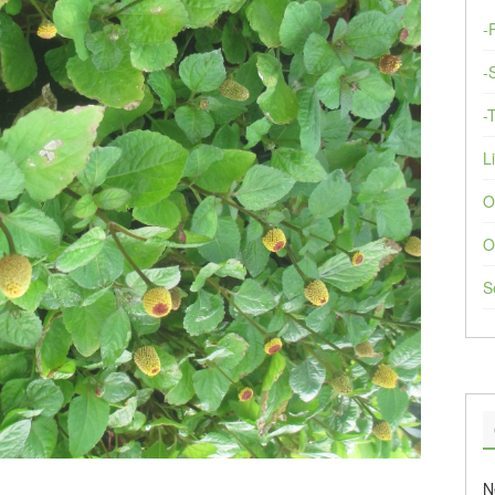
-
-
-
Li
O
O
S
N