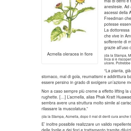
mal di denti e 
anestesie. Ad 
ascessi della 
Freedman che 
potesse essere
La dottoressa
che vive in A
sofferente di 
grazie all’uso
Acmella oleracea in fiore
(da la Stampa, Ma
Inca si è riscoper
ulcere. Potrebbe 
“La pianta, g
stomaco, mal di gola, reumatismi e addirittura ba
essere persino in grado di svolgere un’azione mol
Non a caso sempre più creme a effetto lifting la 
rughette. […] L’acmella, alias Phak Kratt Huawa
sembra avere una struttura molto simile al carisop
rilassare la muscolatura.”
(da la Stampa, Acmella, dopo il mal di denti cura anche le
E’ inoltre possibile realizzare un valido repellente
delle foglie e dei fiori e trattamento tramite dilu