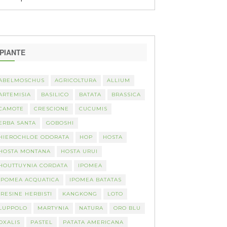
PIANTE
ABELMOSCHUS
AGRICOLTURA
ALLIUM
ARTEMISIA
BASILICO
BATATA
BRASSICA
CAMOTE
CRESCIONE
CUCUMIS
ERBA SANTA
GOBOSHI
HIEROCHLOE ODORATA
HOP
HOSTA
HOSTA MONTANA
HOSTA URUI
HOUTTUYNIA CORDATA
IPOMEA
IPOMEA ACQUATICA
IPOMEA BATATAS
IRESINE HERBISTI
KANGKONG
LOTO
LUPPOLO
MARTYNIA
NATURA
ORO BLU
OXALIS
PASTEL
PATATA AMERICANA