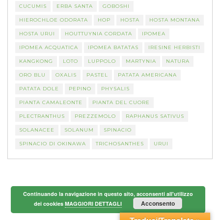
CUCUMIS
ERBA SANTA
GOBOSHI
HIEROCHLOE ODORATA
HOP
HOSTA
HOSTA MONTANA
HOSTA URUI
HOUTTUYNIA CORDATA
IPOMEA
IPOMEA ACQUATICA
IPOMEA BATATAS
IRESINE HERBISTI
KANGKONG
LOTO
LUPPOLO
MARTYNIA
NATURA
ORO BLU
OXALIS
PASTEL
PATATA AMERICANA
PATATA DOLE
PEPINO
PHYSALIS
PIANTA CAMALEONTE
PIANTA DEL CUORE
PLECTRANTHUS
PREZZEMOLO
RAPHANUS SATIVUS
SOLANACEE
SOLANUM
SPINACIO
SPINACIO DI OKINAWA
TRICHOSANTHES
URUI
Continuando la navigazione in questo sito, acconsenti all'utilizzo
Acconsento
dei cookies
MAGGIORI DETTAGLI