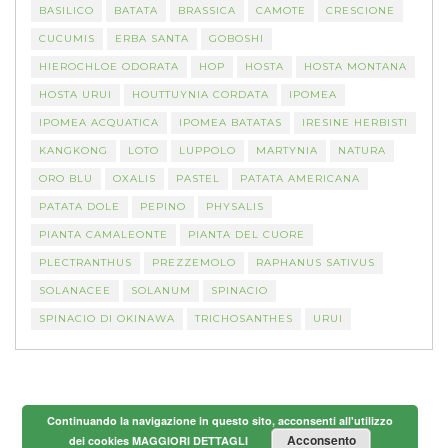
BASILICO
BATATA
BRASSICA
CAMOTE
CRESCIONE
CUCUMIS
ERBA SANTA
GOBOSHI
HIEROCHLOE ODORATA
HOP
HOSTA
HOSTA MONTANA
HOSTA URUI
HOUTTUYNIA CORDATA
IPOMEA
IPOMEA ACQUATICA
IPOMEA BATATAS
IRESINE HERBISTI
KANGKONG
LOTO
LUPPOLO
MARTYNIA
NATURA
ORO BLU
OXALIS
PASTEL
PATATA AMERICANA
PATATA DOLE
PEPINO
PHYSALIS
PIANTA CAMALEONTE
PIANTA DEL CUORE
PLECTRANTHUS
PREZZEMOLO
RAPHANUS SATIVUS
SOLANACEE
SOLANUM
SPINACIO
SPINACIO DI OKINAWA
TRICHOSANTHES
URUI
Continuando la navigazione in questo sito, acconsenti all'utilizzo
Acconsento
dei cookies
MAGGIORI DETTAGLI