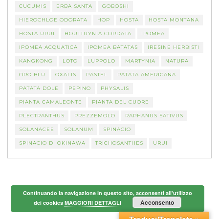
CUCUMIS
ERBA SANTA
GOBOSHI
HIEROCHLOE ODORATA
HOP
HOSTA
HOSTA MONTANA
HOSTA URUI
HOUTTUYNIA CORDATA
IPOMEA
IPOMEA ACQUATICA
IPOMEA BATATAS
IRESINE HERBISTI
KANGKONG
LOTO
LUPPOLO
MARTYNIA
NATURA
ORO BLU
OXALIS
PASTEL
PATATA AMERICANA
PATATA DOLE
PEPINO
PHYSALIS
PIANTA CAMALEONTE
PIANTA DEL CUORE
PLECTRANTHUS
PREZZEMOLO
RAPHANUS SATIVUS
SOLANACEE
SOLANUM
SPINACIO
SPINACIO DI OKINAWA
TRICHOSANTHES
URUI
Continuando la navigazione in questo sito, acconsenti all'utilizzo
Acconsento
dei cookies
MAGGIORI DETTAGLI