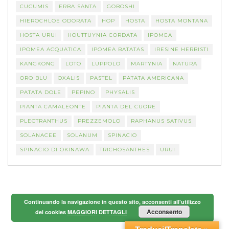
CUCUMIS
ERBA SANTA
GOBOSHI
HIEROCHLOE ODORATA
HOP
HOSTA
HOSTA MONTANA
HOSTA URUI
HOUTTUYNIA CORDATA
IPOMEA
IPOMEA ACQUATICA
IPOMEA BATATAS
IRESINE HERBISTI
KANGKONG
LOTO
LUPPOLO
MARTYNIA
NATURA
ORO BLU
OXALIS
PASTEL
PATATA AMERICANA
PATATA DOLE
PEPINO
PHYSALIS
PIANTA CAMALEONTE
PIANTA DEL CUORE
PLECTRANTHUS
PREZZEMOLO
RAPHANUS SATIVUS
SOLANACEE
SOLANUM
SPINACIO
SPINACIO DI OKINAWA
TRICHOSANTHES
URUI
Continuando la navigazione in questo sito, acconsenti all'utilizzo
Acconsento
dei cookies
MAGGIORI DETTAGLI