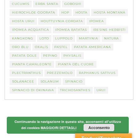
CUCUMIS
ERBA SANTA
GOBOSHI
HIEROCHLOE ODORATA
HOP
HOSTA
HOSTA MONTANA
HOSTA URUI
HOUTTUYNIA CORDATA
IPOMEA
IPOMEA ACQUATICA
IPOMEA BATATAS
IRESINE HERBISTI
KANGKONG
LOTO
LUPPOLO
MARTYNIA
NATURA
ORO BLU
OXALIS
PASTEL
PATATA AMERICANA
PATATA DOLE
PEPINO
PHYSALIS
PIANTA CAMALEONTE
PIANTA DEL CUORE
PLECTRANTHUS
PREZZEMOLO
RAPHANUS SATIVUS
SOLANACEE
SOLANUM
SPINACIO
SPINACIO DI OKINAWA
TRICHOSANTHES
URUI
Continuando la navigazione in questo sito, acconsenti all'utilizzo
Acconsento
dei cookies
MAGGIORI DETTAGLI