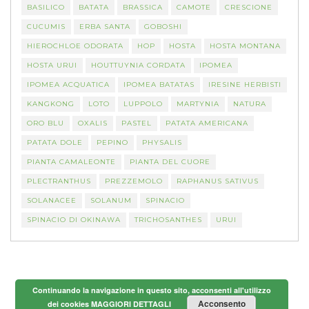
BASILICO
BATATA
BRASSICA
CAMOTE
CRESCIONE
CUCUMIS
ERBA SANTA
GOBOSHI
HIEROCHLOE ODORATA
HOP
HOSTA
HOSTA MONTANA
HOSTA URUI
HOUTTUYNIA CORDATA
IPOMEA
IPOMEA ACQUATICA
IPOMEA BATATAS
IRESINE HERBISTI
KANGKONG
LOTO
LUPPOLO
MARTYNIA
NATURA
ORO BLU
OXALIS
PASTEL
PATATA AMERICANA
PATATA DOLE
PEPINO
PHYSALIS
PIANTA CAMALEONTE
PIANTA DEL CUORE
PLECTRANTHUS
PREZZEMOLO
RAPHANUS SATIVUS
SOLANACEE
SOLANUM
SPINACIO
SPINACIO DI OKINAWA
TRICHOSANTHES
URUI
Continuando la navigazione in questo sito, acconsenti all'utilizzo
Acconsento
dei cookies
MAGGIORI DETTAGLI