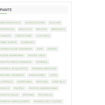
PIANTE
ABELMOSCHUS
AGRICOLTURA
ALLIUM
ARTEMISIA
BASILICO
BATATA
BRASSICA
CAMOTE
CRESCIONE
CUCUMIS
ERBA SANTA
GOBOSHI
HIEROCHLOE ODORATA
HOP
HOSTA
HOSTA MONTANA
HOSTA URUI
HOUTTUYNIA CORDATA
IPOMEA
IPOMEA ACQUATICA
IPOMEA BATATAS
IRESINE HERBISTI
KANGKONG
LOTO
LUPPOLO
MARTYNIA
NATURA
ORO BLU
OXALIS
PASTEL
PATATA AMERICANA
PATATA DOLE
PEPINO
PHYSALIS
PIANTA CAMALEONTE
PIANTA DEL CUORE