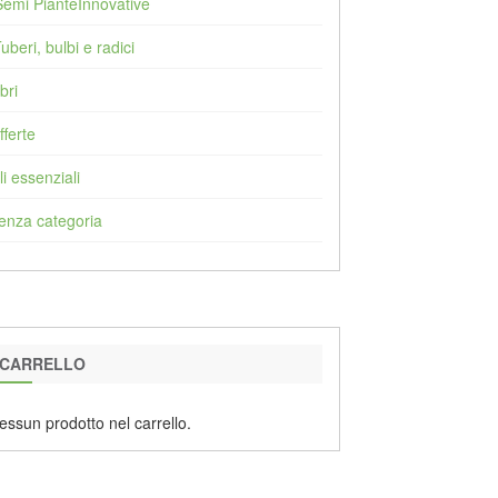
Semi PianteInnovative
Tuberi, bulbi e radici
bri
fferte
li essenziali
enza categoria
CARRELLO
essun prodotto nel carrello.