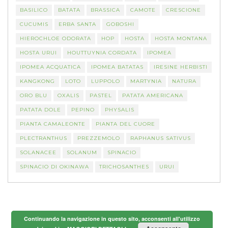
BASILICO
BATATA
BRASSICA
CAMOTE
CRESCIONE
CUCUMIS
ERBA SANTA
GOBOSHI
HIEROCHLOE ODORATA
HOP
HOSTA
HOSTA MONTANA
HOSTA URUI
HOUTTUYNIA CORDATA
IPOMEA
IPOMEA ACQUATICA
IPOMEA BATATAS
IRESINE HERBISTI
KANGKONG
LOTO
LUPPOLO
MARTYNIA
NATURA
ORO BLU
OXALIS
PASTEL
PATATA AMERICANA
PATATA DOLE
PEPINO
PHYSALIS
PIANTA CAMALEONTE
PIANTA DEL CUORE
PLECTRANTHUS
PREZZEMOLO
RAPHANUS SATIVUS
SOLANACEE
SOLANUM
SPINACIO
SPINACIO DI OKINAWA
TRICHOSANTHES
URUI
Continuando la navigazione in questo sito, acconsenti all'utilizzo