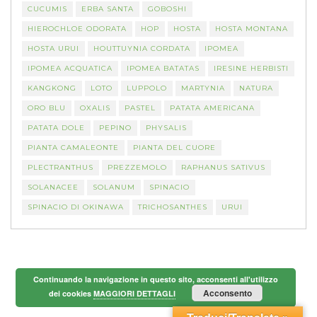
CUCUMIS
ERBA SANTA
GOBOSHI
HIEROCHLOE ODORATA
HOP
HOSTA
HOSTA MONTANA
HOSTA URUI
HOUTTUYNIA CORDATA
IPOMEA
IPOMEA ACQUATICA
IPOMEA BATATAS
IRESINE HERBISTI
KANGKONG
LOTO
LUPPOLO
MARTYNIA
NATURA
ORO BLU
OXALIS
PASTEL
PATATA AMERICANA
PATATA DOLE
PEPINO
PHYSALIS
PIANTA CAMALEONTE
PIANTA DEL CUORE
PLECTRANTHUS
PREZZEMOLO
RAPHANUS SATIVUS
SOLANACEE
SOLANUM
SPINACIO
SPINACIO DI OKINAWA
TRICHOSANTHES
URUI
Continuando la navigazione in questo sito, acconsenti all'utilizzo
Acconsento
dei cookies
MAGGIORI DETTAGLI