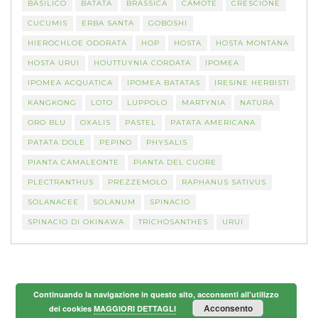
BASILICO
BATATA
BRASSICA
CAMOTE
CRESCIONE
CUCUMIS
ERBA SANTA
GOBOSHI
HIEROCHLOE ODORATA
HOP
HOSTA
HOSTA MONTANA
HOSTA URUI
HOUTTUYNIA CORDATA
IPOMEA
IPOMEA ACQUATICA
IPOMEA BATATAS
IRESINE HERBISTI
KANGKONG
LOTO
LUPPOLO
MARTYNIA
NATURA
ORO BLU
OXALIS
PASTEL
PATATA AMERICANA
PATATA DOLE
PEPINO
PHYSALIS
PIANTA CAMALEONTE
PIANTA DEL CUORE
PLECTRANTHUS
PREZZEMOLO
RAPHANUS SATIVUS
SOLANACEE
SOLANUM
SPINACIO
SPINACIO DI OKINAWA
TRICHOSANTHES
URUI
Continuando la navigazione in questo sito, acconsenti all'utilizzo
Acconsento
dei cookies
MAGGIORI DETTAGLI