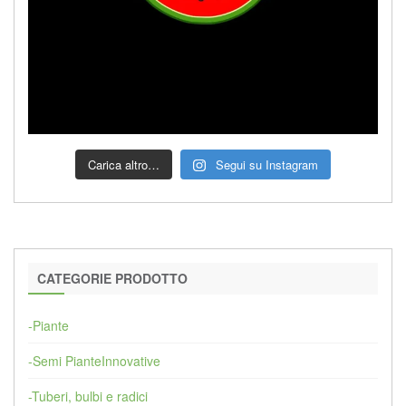
Carica altro…
Segui su Instagram
CATEGORIE PRODOTTO
-Piante
-Semi PianteInnovative
-Tuberi, bulbi e radici