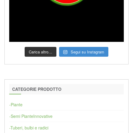
Carica altro…
Segui su Instagram
CATEGORIE PRODOTTO
-Piante
-Semi PianteInnovative
-Tuberi, bulbi e radici