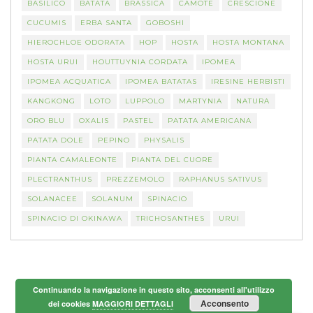
BASILICO
BATATA
BRASSICA
CAMOTE
CRESCIONE
CUCUMIS
ERBA SANTA
GOBOSHI
HIEROCHLOE ODORATA
HOP
HOSTA
HOSTA MONTANA
HOSTA URUI
HOUTTUYNIA CORDATA
IPOMEA
IPOMEA ACQUATICA
IPOMEA BATATAS
IRESINE HERBISTI
KANGKONG
LOTO
LUPPOLO
MARTYNIA
NATURA
ORO BLU
OXALIS
PASTEL
PATATA AMERICANA
PATATA DOLE
PEPINO
PHYSALIS
PIANTA CAMALEONTE
PIANTA DEL CUORE
PLECTRANTHUS
PREZZEMOLO
RAPHANUS SATIVUS
SOLANACEE
SOLANUM
SPINACIO
SPINACIO DI OKINAWA
TRICHOSANTHES
URUI
Continuando la navigazione in questo sito, acconsenti all'utilizzo
Acconsento
dei cookies
MAGGIORI DETTAGLI