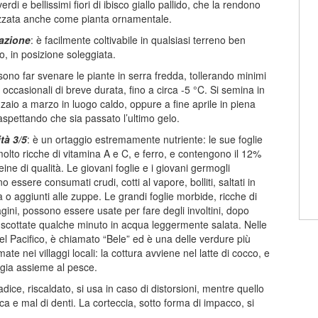
verdi e bellissimi fiori di ibisco giallo pallido, che la rendono
zata anche come pianta ornamentale.
vazione
: è facilmente coltivabile in qualsiasi terreno ben
o, in posizione soleggiata.
sono far svenare le piante in serra fredda, tollerando minimi
i occasionali di breve durata, fino a circa -5 °C. Si semina in
aio a marzo in luogo caldo, oppure a fine aprile in piena
 aspettando che sia passato l’ultimo gelo.
ità 3/5
: è un ortaggio estremamente nutriente: le sue foglie
olto ricche di vitamina A e C, e ferro, e contengono il 12%
eine di qualità. Le giovani foglie e i giovani germogli
 essere consumati crudi, cotti al vapore, bolliti, saltati in
a o aggiunti alle zuppe. Le grandi foglie morbide, ricche di
agini, possono essere usate per fare degli involtini, dopo
 scottate qualche minuto in acqua leggermente salata. Nelle
del Pacifico, è chiamato “Bele” ed è una delle verdure più
te nei villaggi locali: la cottura avviene nel latte di cocco, e
gia assieme al pesce.
adice, riscaldato, si usa in caso di distorsioni, mentre quello
nica e mal di denti. La corteccia, sotto forma di impacco, si