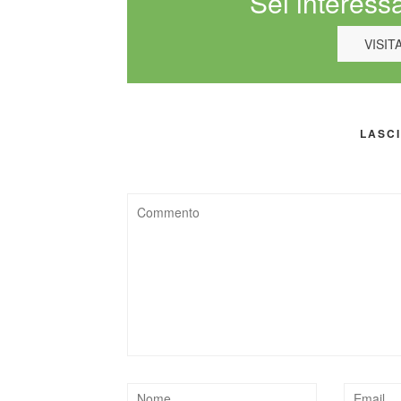
Sei interessa
VISIT
LASC