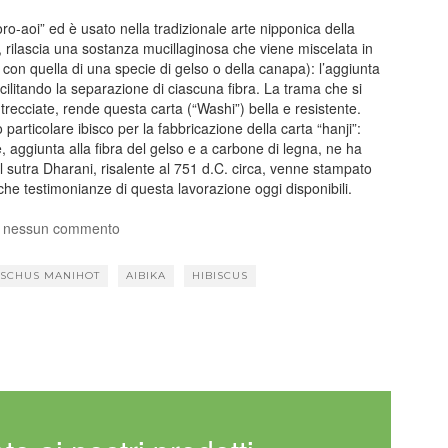
-aoi” ed è usato nella tradizionale arte nipponica della
, rilascia una sostanza mucillaginosa che viene miscelata in
e con quella di una specie di gelso o della canapa): l’aggiunta
acilitando la separazione di ciascuna fibra. La trama che si
trecciate, rende questa carta (“Washi”) bella e resistente.
 particolare ibisco per la fabbricazione della carta “hanji”:
e, aggiunta alla fibra del gelso e a carbone di legna, ne ha
l sutra Dharani, risalente al 751 d.C. circa, venne stampato
che testimonianze di questa lavorazione oggi disponibili.
 nessun commento
SCHUS MANIHOT
AIBIKA
HIBISCUS