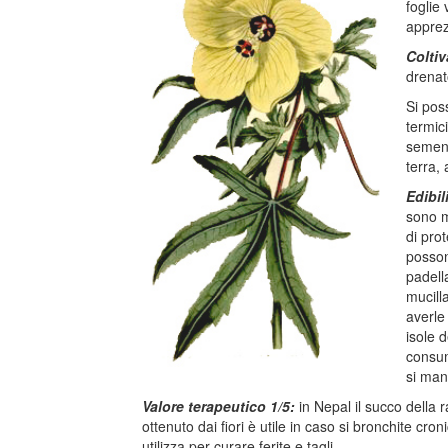
foglie 
apprez
Colti
drenat
Si pos
termic
semenz
terra,
Edibil
sono m
di prot
possono
padell
mucill
averle
isole 
consuma
si man
Valore terapeutico 1/5:
in Nepal il succo della r
ottenuto dai fiori è utile in caso si bronchite cro
utilizza per curare ferite e tagli.