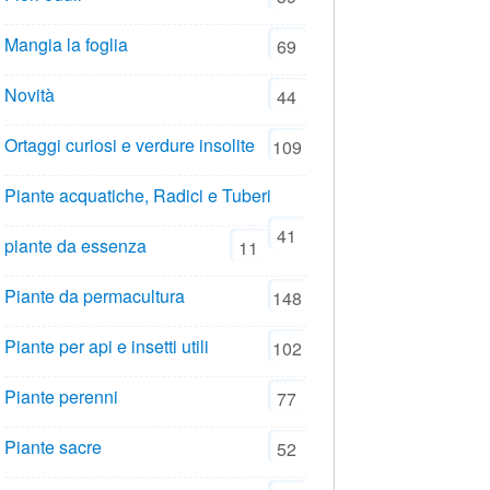
Mangia la foglia
69
Novità
44
Ortaggi curiosi e verdure insolite
109
Piante acquatiche, Radici e Tuberi
41
piante da essenza
11
Piante da permacultura
148
Piante per api e insetti utili
102
Piante perenni
77
Piante sacre
52