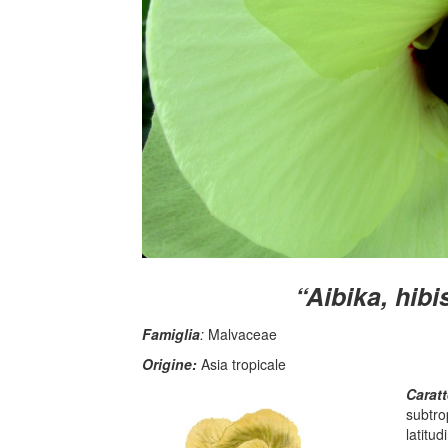
“Aibika, hib
Famiglia
:
Malvaceae
Origine:
Asia tropicale
Caratt
subtro
latitud