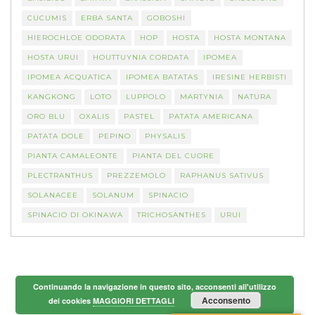
CUCUMIS
ERBA SANTA
GOBOSHI
HIEROCHLOE ODORATA
HOP
HOSTA
HOSTA MONTANA
HOSTA URUI
HOUTTUYNIA CORDATA
IPOMEA
IPOMEA ACQUATICA
IPOMEA BATATAS
IRESINE HERBISTI
KANGKONG
LOTO
LUPPOLO
MARTYNIA
NATURA
ORO BLU
OXALIS
PASTEL
PATATA AMERICANA
PATATA DOLE
PEPINO
PHYSALIS
PIANTA CAMALEONTE
PIANTA DEL CUORE
PLECTRANTHUS
PREZZEMOLO
RAPHANUS SATIVUS
SOLANACEE
SOLANUM
SPINACIO
SPINACIO DI OKINAWA
TRICHOSANTHES
URUI
Continuando la navigazione in questo sito, acconsenti all'utilizzo
Acconsento
dei cookies
MAGGIORI DETTAGLI