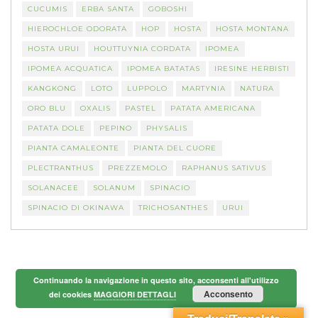
CUCUMIS
ERBA SANTA
GOBOSHI
HIEROCHLOE ODORATA
HOP
HOSTA
HOSTA MONTANA
HOSTA URUI
HOUTTUYNIA CORDATA
IPOMEA
IPOMEA ACQUATICA
IPOMEA BATATAS
IRESINE HERBISTI
KANGKONG
LOTO
LUPPOLO
MARTYNIA
NATURA
ORO BLU
OXALIS
PASTEL
PATATA AMERICANA
PATATA DOLE
PEPINO
PHYSALIS
PIANTA CAMALEONTE
PIANTA DEL CUORE
PLECTRANTHUS
PREZZEMOLO
RAPHANUS SATIVUS
SOLANACEE
SOLANUM
SPINACIO
SPINACIO DI OKINAWA
TRICHOSANTHES
URUI
Continuando la navigazione in questo sito, acconsenti all'utilizzo
Acconsento
dei cookies
MAGGIORI DETTAGLI