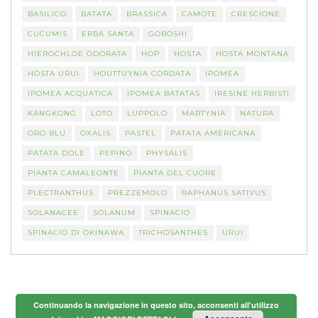
BASILICO
BATATA
BRASSICA
CAMOTE
CRESCIONE
CUCUMIS
ERBA SANTA
GOBOSHI
HIEROCHLOE ODORATA
HOP
HOSTA
HOSTA MONTANA
HOSTA URUI
HOUTTUYNIA CORDATA
IPOMEA
IPOMEA ACQUATICA
IPOMEA BATATAS
IRESINE HERBISTI
KANGKONG
LOTO
LUPPOLO
MARTYNIA
NATURA
ORO BLU
OXALIS
PASTEL
PATATA AMERICANA
PATATA DOLE
PEPINO
PHYSALIS
PIANTA CAMALEONTE
PIANTA DEL CUORE
PLECTRANTHUS
PREZZEMOLO
RAPHANUS SATIVUS
SOLANACEE
SOLANUM
SPINACIO
SPINACIO DI OKINAWA
TRICHOSANTHES
URUI
Continuando la navigazione in questo sito, acconsenti all'utilizzo