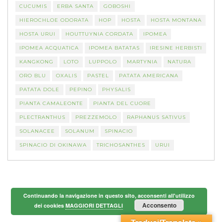
CUCUMIS
ERBA SANTA
GOBOSHI
HIEROCHLOE ODORATA
HOP
HOSTA
HOSTA MONTANA
HOSTA URUI
HOUTTUYNIA CORDATA
IPOMEA
IPOMEA ACQUATICA
IPOMEA BATATAS
IRESINE HERBISTI
KANGKONG
LOTO
LUPPOLO
MARTYNIA
NATURA
ORO BLU
OXALIS
PASTEL
PATATA AMERICANA
PATATA DOLE
PEPINO
PHYSALIS
PIANTA CAMALEONTE
PIANTA DEL CUORE
PLECTRANTHUS
PREZZEMOLO
RAPHANUS SATIVUS
SOLANACEE
SOLANUM
SPINACIO
SPINACIO DI OKINAWA
TRICHOSANTHES
URUI
Continuando la navigazione in questo sito, acconsenti all'utilizzo
Acconsento
dei cookies
MAGGIORI DETTAGLI