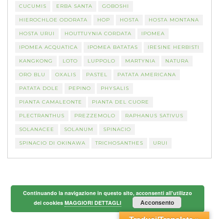
CUCUMIS
ERBA SANTA
GOBOSHI
HIEROCHLOE ODORATA
HOP
HOSTA
HOSTA MONTANA
HOSTA URUI
HOUTTUYNIA CORDATA
IPOMEA
IPOMEA ACQUATICA
IPOMEA BATATAS
IRESINE HERBISTI
KANGKONG
LOTO
LUPPOLO
MARTYNIA
NATURA
ORO BLU
OXALIS
PASTEL
PATATA AMERICANA
PATATA DOLE
PEPINO
PHYSALIS
PIANTA CAMALEONTE
PIANTA DEL CUORE
PLECTRANTHUS
PREZZEMOLO
RAPHANUS SATIVUS
SOLANACEE
SOLANUM
SPINACIO
SPINACIO DI OKINAWA
TRICHOSANTHES
URUI
Continuando la navigazione in questo sito, acconsenti all'utilizzo
Acconsento
dei cookies
MAGGIORI DETTAGLI