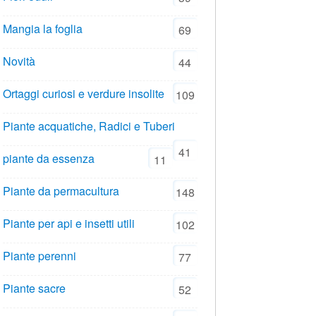
Mangia la foglia
69
Novità
44
Ortaggi curiosi e verdure insolite
109
Piante acquatiche, Radici e Tuberi
41
piante da essenza
11
Piante da permacultura
148
Piante per api e insetti utili
102
Piante perenni
77
Piante sacre
52