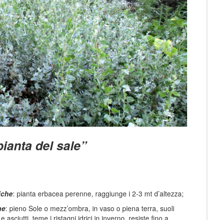
pianta del sale”
iche
: pianta erbacea perenne, raggiunge i 2-3 mt d’altezza;
ne
: pieno Sole o mezz’ombra, in vaso o piena terra, suoli
e asciutti, teme i ristagni idrici in inverno, resiste fino a