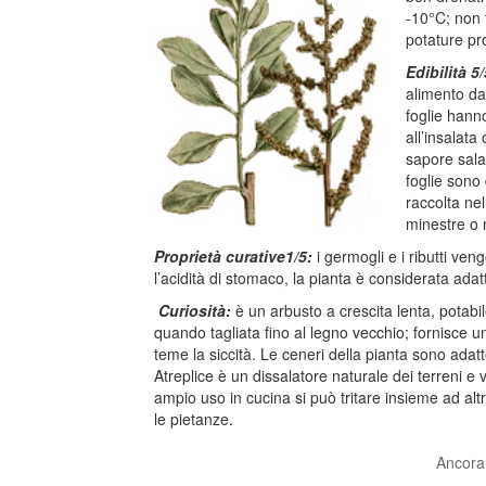
-10°C; non t
potature pr
Edibilità 5
alimento da 
foglie hann
all’insalata
sapore sala
foglie sono
raccolta nel
minestre o m
Proprietà curative1/5:
i germogli e i ributti ve
l’acidità di stomaco, la pianta è considerata ad
Curiosità:
è un arbusto a crescita lenta, potab
quando tagliata fino al legno vecchio; fornisce u
teme la siccità. Le ceneri della pianta sono adat
Atreplice è un dissalatore naturale dei terreni e
ampio uso in cucina si può tritare insieme ad altr
le pietanze.
Ancora