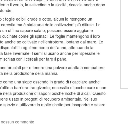
eme il vento, la salsedine e la siccità, ricaccia anche dopo
ofonde.
/5
: foglie edibili crude o cotte, alcuni lo ritengono un
carestia ma è stata una delle coltivazioni più diffuse. Le
o un ottimo sapore salato, possono essere aggiunte
 o cucinate come gli spinaci. Le foglie mantengono il loro
to anche se coltivate nell’entroterra, lontano dal mare. Le
 disponibili in ogni momento dell’anno, attenuando la
la fase invernale. I semi si usano anche per ispessire le
ischiati con i cereali per fare il pane.
ngono bruciati per ottenere una polvere adatta a combattere
atta nella produzione della manna
.
ile come una siepe essendo in grado di ricacciare anche
n’ottima barriera frangivento; necessita di poche cure e non
te nella produzione di saponi poiché ricche di alcali. Questo
 viene usato in progetti di recupero ambientale. Nel suo
e spezie o utilizzare in molte ricette per insaporire e salare
 nessun commento