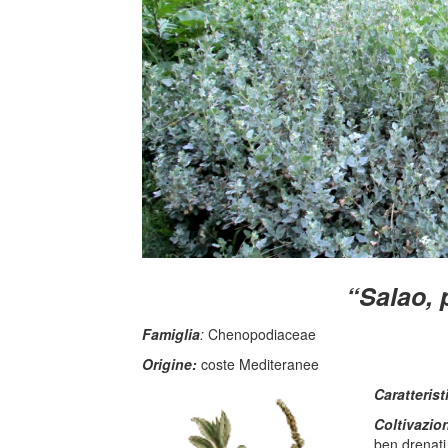
“Salao, 
Famiglia
:
Chenopodiaceae
Origine:
coste Mediteranee
Caratterist
Coltivazio
ben drenati 