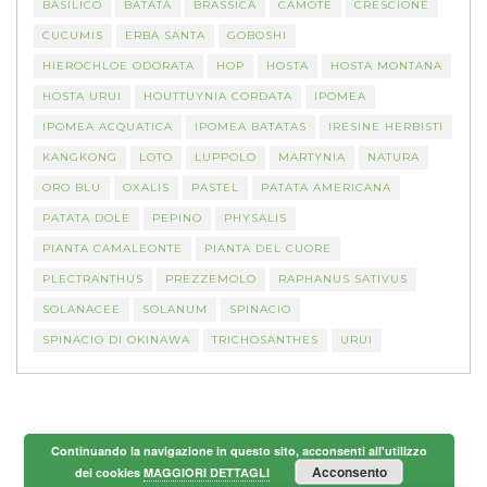
BASILICO
BATATA
BRASSICA
CAMOTE
CRESCIONE
CUCUMIS
ERBA SANTA
GOBOSHI
HIEROCHLOE ODORATA
HOP
HOSTA
HOSTA MONTANA
HOSTA URUI
HOUTTUYNIA CORDATA
IPOMEA
IPOMEA ACQUATICA
IPOMEA BATATAS
IRESINE HERBISTI
KANGKONG
LOTO
LUPPOLO
MARTYNIA
NATURA
ORO BLU
OXALIS
PASTEL
PATATA AMERICANA
PATATA DOLE
PEPINO
PHYSALIS
PIANTA CAMALEONTE
PIANTA DEL CUORE
PLECTRANTHUS
PREZZEMOLO
RAPHANUS SATIVUS
SOLANACEE
SOLANUM
SPINACIO
SPINACIO DI OKINAWA
TRICHOSANTHES
URUI
Continuando la navigazione in questo sito, acconsenti all'utilizzo
Acconsento
dei cookies
MAGGIORI DETTAGLI