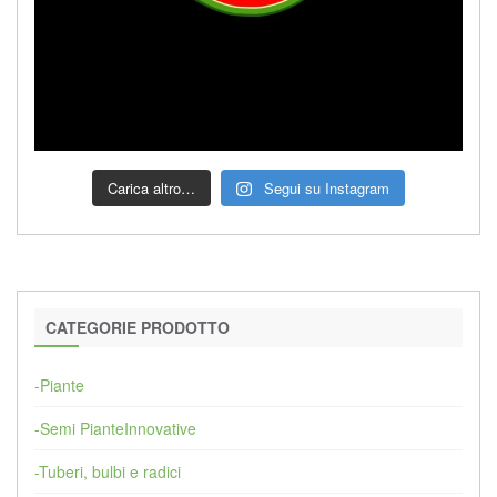
Carica altro…
Segui su Instagram
CATEGORIE PRODOTTO
-Piante
-Semi PianteInnovative
-Tuberi, bulbi e radici