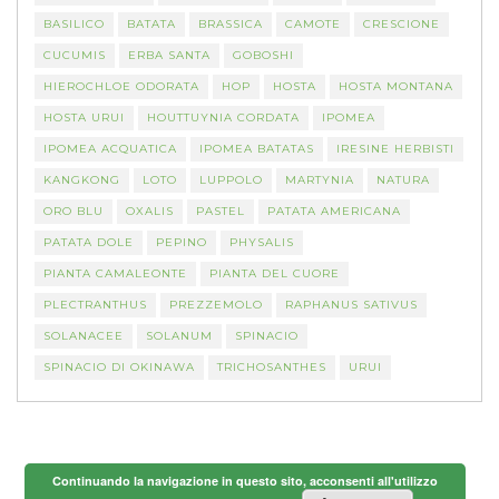
BASILICO
BATATA
BRASSICA
CAMOTE
CRESCIONE
CUCUMIS
ERBA SANTA
GOBOSHI
HIEROCHLOE ODORATA
HOP
HOSTA
HOSTA MONTANA
HOSTA URUI
HOUTTUYNIA CORDATA
IPOMEA
IPOMEA ACQUATICA
IPOMEA BATATAS
IRESINE HERBISTI
KANGKONG
LOTO
LUPPOLO
MARTYNIA
NATURA
ORO BLU
OXALIS
PASTEL
PATATA AMERICANA
PATATA DOLE
PEPINO
PHYSALIS
PIANTA CAMALEONTE
PIANTA DEL CUORE
PLECTRANTHUS
PREZZEMOLO
RAPHANUS SATIVUS
SOLANACEE
SOLANUM
SPINACIO
SPINACIO DI OKINAWA
TRICHOSANTHES
URUI
Continuando la navigazione in questo sito, acconsenti all'utilizzo