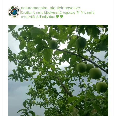
naturamaestra_pianteinnovative
Crediamo nella biodiversità vegetale
e nella
creatività dell'individuo