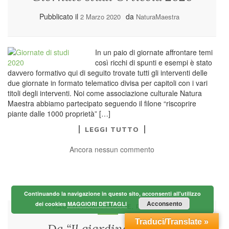
Pubblicato il
da
2 Marzo 2020
NaturaMaestra
In un paio di giornate affrontare temi
così ricchi di spunti e esempi è stato
davvero formativo qui di seguito trovate tutti gli interventi delle
due giornate in formato telematico divisa per capitoli con i vari
titoli degli interventi. Noi come associazione culturale Natura
Maestra abbiamo partecipato seguendo il filone “riscoprire
piante dalle 1000 proprietà” […]
LEGGI TUTTO
Ancora nessun commento
Continuando la navigazione in questo sito, acconsenti all'utilizzo
Acconsento
dei cookies
MAGGIORI DETTAGLI
...
FRUTTI, FIORI, FOGLIE, RADICI.
Traduci/Translate »
Da “Il giardino segreto”